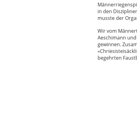
Männerriegenspi
in den Disziplin
musste der Organ
Wir vom Männertu
Aeschimann und C
gewinnen. Zusam
«Chriesisteisäck
begehrten Faustb