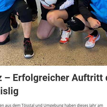
z – Erfolgreicher Auftritt
slig
en aus dem Tösstal und Umgebung haben dieses Jahr am