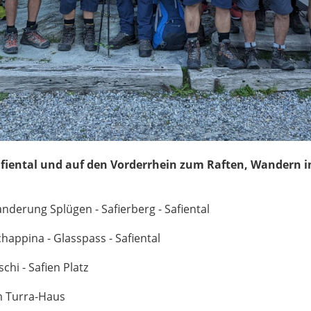
afiental und auf den Vorderrhein zum Raften, Wandern i
anderung Splügen - Safierberg - Safiental
na - Glasspass - Safiental
hi - Safien Platz
m Turra-Haus