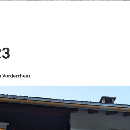
23
m Vorderrhein